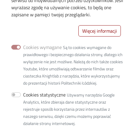
serwisu do indywidualnych potrzeb użytkowników. Jeśli
wyrażasz zgodę na używanie cookies, to będą one
zapisane w pamięci twojej przeglądarki.
Więcej informacji
Cookies wymagane
Są to cookies wymagane do
prawidłowego i bezpiecznego działania strony, dlatego ich
wyłączenie nie jest możliwe. Należą do nich także cookies
Youtube, które umożliwiają odtwarzanie filmów oraz
ciasteczka Knightlab z narzędzia, które wykorzystujemy
Biblioteka Główna PŁ
do prezentacji historii Politechniki Łódzkiej.
(budynek B 22, IV piętro, pok. 418)
Cookies statystyczne
Używamy narzędzia Google
ul. Wólczańska 223
Analytics, które zbieraja dane statystyczne oraz
93-005 Łódź
rejestruje sposób korzystania przez internautów z
tel. 42 631-28-09
naszego serwisu, dzięki czemu możemy poprawiać
www.lud.p.lodz.pl
działanie strony internetowej.
© 2026
Lodz University of Technology