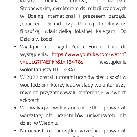
klastra Dolina Lotnicza, z Rafałem
Stepnowskim, dyrektorem ds. relacji rządowych
w Boeing International i prezesem zarządu
Jeppesen Poland czy Pauliną Frankiewicz,
filozofką, właścicielką lokalnej Księgarni Do
Dzieła w Łodzi.
Wystąpili na Dygitl Youth Forum. Link do
wystąpienia:
https://www.youtube.com/watch?
v=oUcG7P4EFKY&t=13478s
(wystąpienie
wolontariuszy ŁUD 3:34)
W 2022 zostali tutorami uczniów pięciu szkół w
woj. łódzkim, którzy idąc w ślady wolontariuszy,
również przygotowywali konferencje w swoich
szkołach.
W wakacje wolontariusze ŁUD prowadzili
warsztaty dla uczestników uniwersytetu dla
dzieci w Wiedniu.
Natomiast na początku września prowadzili