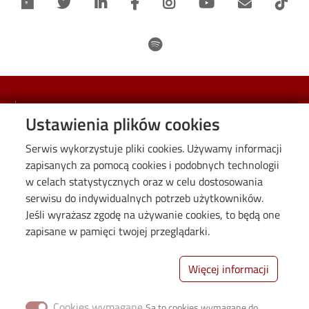
Informacje
Ustawienia plików cookies
O nas
Serwis wykorzystuje pliki cookies. Używamy informacji
zapisanych za pomocą cookies i podobnych technologii
Kontakt
w celach statystycznych oraz w celu dostosowania
Opinie Rodziców
serwisu do indywidualnych potrzeb użytkowników.
Polityka prywatności
Jeśli wyrażasz zgodę na używanie cookies, to będą one
Deklaracja dostępności cyfrowej
zapisane w pamięci twojej przeglądarki.
Więcej informacji
Cookies wymagane
Są to cookies wymagane do